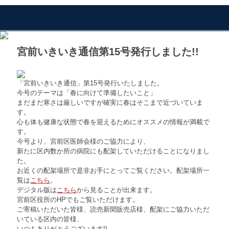
宮前いきいき通信第15号発行しました!!
「宮前いきいき通信」第15号発行いたしました。
今号のテーマは「春に向けて準備したいこと」
まだまだ寒さは厳しいですが確実に春はそこまで近づいていま
す。
心も体も健康な状態で春を迎えるためにオススメの情報が満載で
す。
今号より、宮前区医師会様のご協力により、
新たに区内数か所の病院にも配架していただけることになりまし
た。
お近くの配架場所で是非お手にとってご覧ください。配架場所一
覧は
こちら
。
デジタル版は
こちら
から見ることが出来ます。
宮前区役所のHPでもご覧いただけます。
ご寄稿いただいた皆様、読売新聞販売店様、配架にご協力いただ
いている区内の皆様、
いつもありがとうございます!!