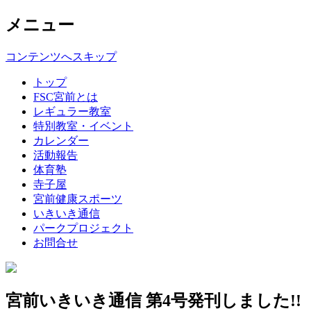
メニュー
コンテンツへスキップ
トップ
FSC宮前とは
レギュラー教室
特別教室・イベント
カレンダー
活動報告
体育塾
寺子屋
宮前健康スポーツ
いきいき通信
パークプロジェクト
お問合せ
宮前いきいき通信 第4号発刊しました!!