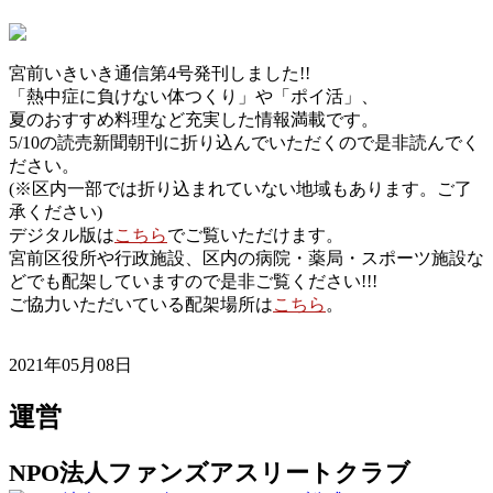
宮前いきいき通信第4号発刊しました!!
「熱中症に負けない体つくり」や「ポイ活」、
夏のおすすめ料理など充実した情報満載です。
5/10の読売新聞朝刊に折り込んでいただくので是非読んでく
ださい。
(※区内一部では折り込まれていない地域もあります。ご了
承ください)
デジタル版は
こちら
でご覧いただけます。
宮前区役所や行政施設、区内の病院・薬局・スポーツ施設な
どでも配架していますので是非ご覧ください!!!
ご協力いただいている配架場所は
こちら
。
2021年05月08日
運営
NPO法人ファンズアスリートクラブ