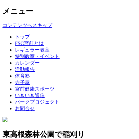
メニュー
コンテンツへスキップ
トップ
FSC宮前とは
レギュラー教室
特別教室・イベント
カレンダー
活動報告
体育塾
寺子屋
宮前健康スポーツ
いきいき通信
パークプロジェクト
お問合せ
東高根森林公園で稲刈り